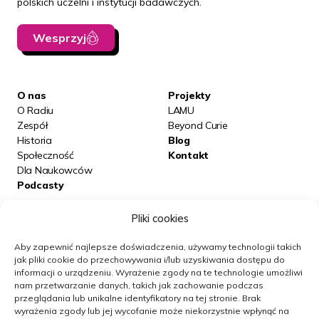
polskich uczelni i instytucji badawczych.
Wesprzyj
O nas
Projekty
O Radiu
LAMU
Zespół
Beyond Curie
Historia
Blog
Społeczność
Kontakt
Dla Naukowców
Podcasty
Pliki cookies
Posłuchaj nas na:
Aby zapewnić najlepsze doświadczenia, używamy technologii takich
jak pliki cookie do przechowywania i/lub uzyskiwania dostępu do
informacji o urządzeniu.
Wyrażenie zgody na te technologie umożliwi
Obserwuj nas
nam przetwarzanie danych, takich jak zachowanie podczas
przeglądania lub unikalne identyfikatory na tej stronie.
Brak
wyrażenia zgody lub jej wycofanie może niekorzystnie wpłynąć na