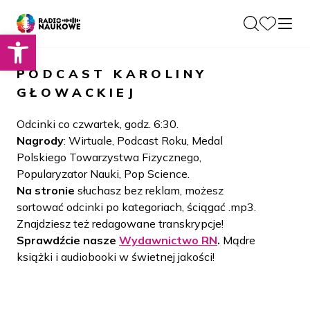
Otwórz pasek narzędzi
O nas
PODCAST
KAROLINY
Dla Naukowców
GŁOWACKIEJ
O Radiu
Zespół
Podcasty
Odcinki co czwartek, godz. 6:30.
Historia
Nagrody
: Wirtuale, Podcast Roku, Medal
Projekty
Polskiego Towarzystwa Fizycznego,
Społeczność
Blog
Popularyzator Nauki, Pop Science.
LAMU
Na stronie
słuchasz bez reklam, możesz
Beyond Curie
Kontakt
sortować odcinki po kategoriach, ściągać .mp3.
Znajdziesz też redagowane transkrypcje!
Wydawnictwo
Sprawdźcie nasze
Wydawnictwo RN
.
Mądre
książki i audiobooki w świetnej jakości!
Wspieraj