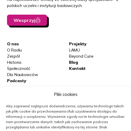
polskich uczelni i instytucji badawczych.
Wesprzyj
O nas
Projekty
O Radiu
LAMU
Zespół
Beyond Curie
Historia
Blog
Społeczność
Kontakt
Dla Naukowców
Podcasty
Pliki cookies
Posłuchaj nas na:
Aby zapewnić najlepsze doświadczenia, używamy technologii takich
jak pliki cookie do przechowywania i/lub uzyskiwania dostępu do
informacji o urządzeniu.
Wyrażenie zgody na te technologie umożliwi
Obserwuj nas
nam przetwarzanie danych, takich jak zachowanie podczas
przeglądania lub unikalne identyfikatory na tej stronie.
Brak