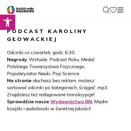
Otwórz pasek narzędzi
O nas
PODCAST
KAROLINY
Dla Naukowców
GŁOWACKIEJ
O Radiu
Zespół
Podcasty
Odcinki co czwartek, godz. 6:30.
Historia
Nagrody
: Wirtuale, Podcast Roku, Medal
Projekty
Polskiego Towarzystwa Fizycznego,
Społeczność
Blog
Popularyzator Nauki, Pop Science.
LAMU
Na stronie
słuchasz bez reklam, możesz
Beyond Curie
Kontakt
sortować odcinki po kategoriach, ściągać .mp3.
Znajdziesz też redagowane transkrypcje!
Wydawnictwo
Sprawdźcie nasze
Wydawnictwo RN
.
Mądre
książki i audiobooki w świetnej jakości!
Wspieraj